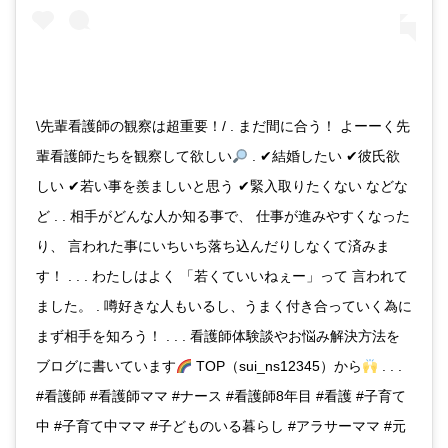
\先輩看護師の観察は超重要！/ . まだ間に合う！ よーーく先
輩看護師たちを観察して欲しい
. ✔︎結婚したい ✔︎彼氏欲
しい ✔︎若い事を羨ましいと思う ✔︎緊入取りたくない などな
ど . . 相手がどんな人か知る事で、 仕事が進みやすくなった
り、 言われた事にいちいち落ち込んだりしなくて済みま
す！ . . . わたしはよく 「若くていいねぇー」って 言われて
ました。 . 噂好きな人もいるし、うまく付き合っていく為に
まず相手を知ろう！ . . . 看護師体験談やお悩み解決方法を
ブログに書いています
TOP（sui_ns12345）から
. . .
#看護師 #看護師ママ #ナース #看護師8年目 #看護 #子育て
中 #子育て中ママ #子どものいる暮らし #アラサーママ #元