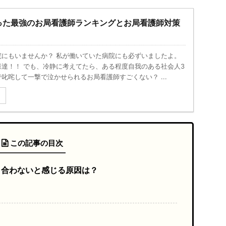
った最強のお局看護師ランキングとお局看護師対策
院にもいませんか？ 私が働いていた病院にも必ずいましたよ。
様達！！ でも、冷静に考えてたら、ある程度自我のある社会人3
叱咤して一撃で泣かせられるお局看護師すごくない？ ...
る
この記事の目次
と合わないと感じる原因は？