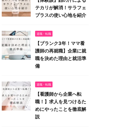
【体験談】顔の汗による
テカリが解消！サラフェ
プラスの使い心地を紹介
退職・転職
【ブランク3年！ママ看
護師の再就職】企業に就
職を決めた理由と就活準
備
退職・転職
【看護師から企業へ転
職！】求人を見つけるた
めにやったことを徹底解
説